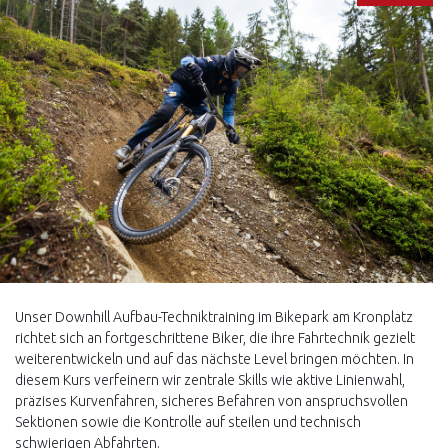
Unser Downhill Aufbau-Techniktraining im Bikepark am Kronplatz
richtet sich an fortgeschrittene Biker, die ihre Fahrtechnik gezielt
weiterentwickeln und auf das nächste Level bringen möchten. In
diesem Kurs verfeinern wir zentrale Skills wie aktive Linienwahl,
präzises Kurvenfahren, sicheres Befahren von anspruchsvollen
Sektionen sowie die Kontrolle auf steilen und technisch
schwierigen Abfahrten.