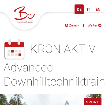
DE
IT
EN
Zurück
|
Weiter
KRON AKTIV
Advanced
Downhilltechniktrai
SPORT